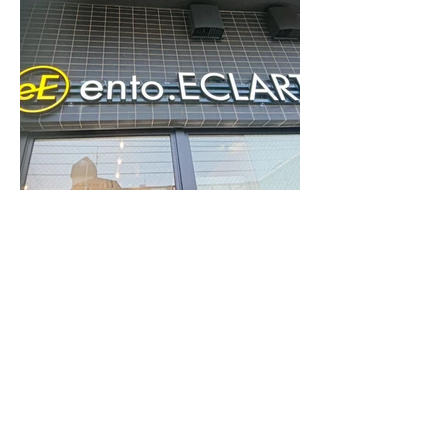
正面発光 アクリル製 屋
外仕様